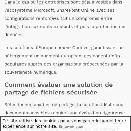
Dans le cas où les entreprises sont déjà investies dans
l’écosystème Microsoft, SharePoint Online avec ses
configurations renforcées fait un compromis entre
l’intégration aux outils existants et puis la protection des
données.
Les solutions d’Europe comme Oodrive, garantissant un
hébergement uniquement européen, deviennent enfin
populaires auprès des organisations préoccupées par la
souveraineté numérique.
Comment évaluer une solution de
partage de fichiers sécurisée
Sélectionner, aux fins de partage, la solution idéale pour
documents sensibles requiert une évaluation rigoureuse.
Ce site utilise des cookies pour vous garantir la meilleure
Les certifications de sécurité constituent l’indicateur
expérience sur notre site.
En savoir plus
premier de fiabilité. La norme ISO 27001, un minimum